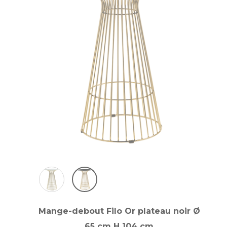
Mange-debout Filo Or plateau noir Ø
65 cm H 104 cm