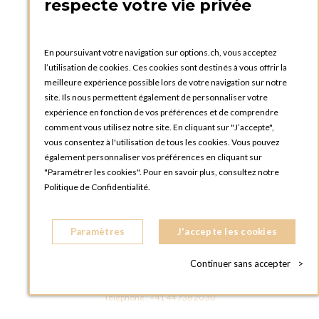
respecte votre vie privée
Catalogues et bons de commande
Blog Options
Tutoriels
En poursuivant votre navigation sur options.ch, vous acceptez
l’utilisation de cookies. Ces cookies sont destinés à vous offrir la
meilleure expérience possible lors de votre navigation sur notre
site. Ils nous permettent également de personnaliser votre
expérience en fonction de vos préférences et de comprendre
comment vous utilisez notre site. En cliquant sur "J’accepte",
vous consentez à l'utilisation de tous les cookies. Vous pouvez
OPTIONS GENÈVE
également personnaliser vos préférences en cliquant sur
81, Route du Bois-des-Frères
"Paramétrer les cookies". Pour en savoir plus, consultez notre
1219 Le Lignon
Politique de Confidentialité.
SUISSE
Téléphone :
+41 22 796 95 96
Paramètres
J'accepte les cookies
OPTIONS ZURICH
Steinackerstrasse 55,
Continuer sans accepter
>
8302 Kloten
SUISSE
Téléphone :
+41 44 738 20 30