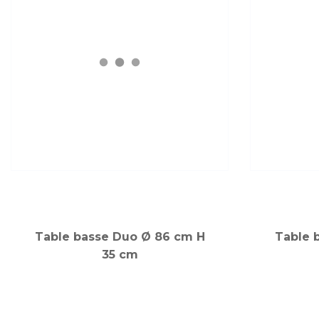
Table basse Duo Ø 86 cm H
Table 
35 cm