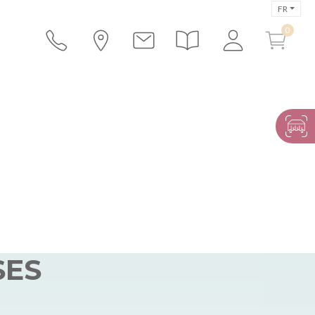
FR
SES