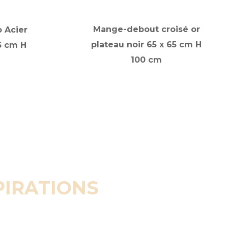
Mange-debout croisé or
 Acier
plateau noir 65 x 65 cm H
5 cm H
100 cm
PIRATIONS