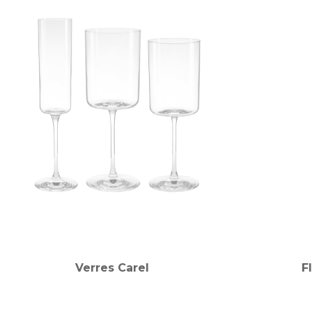
Verres Carel
F