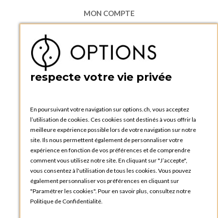
MON COMPTE
Accéder à mon compte
Ma liste d'envies
Créer un compte
PRATIQUE
respecte votre vie privée
Catalogues et bons de commande
Blog Options
Tutoriels
En poursuivant votre navigation sur options.ch, vous acceptez
l’utilisation de cookies. Ces cookies sont destinés à vous offrir la
meilleure expérience possible lors de votre navigation sur notre
site. Ils nous permettent également de personnaliser votre
expérience en fonction de vos préférences et de comprendre
comment vous utilisez notre site. En cliquant sur "J’accepte",
vous consentez à l'utilisation de tous les cookies. Vous pouvez
OPTIONS GENÈVE
également personnaliser vos préférences en cliquant sur
81, Route du Bois-des-Frères
"Paramétrer les cookies". Pour en savoir plus, consultez notre
1219 Le Lignon
Politique de Confidentialité.
SUISSE
Téléphone :
+41 22 796 95 96