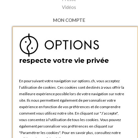
Vidéos
MON COMPTE
Accéder à mon compte
Ma liste d'envies
Créer un compte
PRATIQUE
respecte votre vie privée
Catalogues et bons de commande
Blog Options
Tutoriels
En poursuivant votre navigation sur options.ch, vous acceptez
l’utilisation de cookies. Ces cookies sont destinés à vous offrir la
meilleure expérience possible lors de votre navigation sur notre
site. Ils nous permettent également de personnaliser votre
expérience en fonction de vos préférences et de comprendre
comment vous utilisez notre site. En cliquant sur "J’accepte",
vous consentez à l'utilisation de tous les cookies. Vous pouvez
OPTIONS GENÈVE
également personnaliser vos préférences en cliquant sur
81, Route du Bois-des-Frères
"Paramétrer les cookies". Pour en savoir plus, consultez notre
1219 Le Lignon