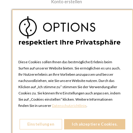
Konto erstellen
PRAKTISCHES
Kataloge und Bestellschein
Bedienungsanleitungen
News
respektiert Ihre Privatsphäre
Diese Cookies sollen Ihnen das bestmögliche Erlebnis beim
Surfen auf unserer Website bieten. Sie ermöglichen es uns auch,
Ihr Nutzererlebnis an Ihre Vorlieben anzupassen und besser
nachzuvollziehen, wie Sie unsere Website nutzen. Durch das
Klicken auf „Ich stimme zu“ stimmen Sie der Verwendung aller
OPTIONS ZÜRICH
Cookies zu. Sie können Ihre Einstellungen auch anpassen, indem
Steinackerstrasse 55,
Sie auf „Cookies einstellen“ klicken. Weitere Informationen
8302 Kloten
finden Sie in unserer
Datenschutzrichtlinie
.
SCHWEIZ
Telefon:
+41 44 738 20 30
Einstellungen
Ich akzeptiere Cookies.
OPTIONS GENF