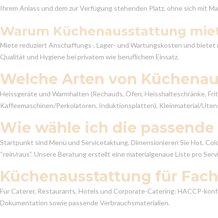
Ihrem Anlass und dem zur Verfügung stehenden Platz, ohne sich mit Masc
Warum Küchenausstattung mie
Miete reduziert Anschaffungs-, Lager- und Wartungskosten und bietet m
Qualität und Hygiene bei privatem wie beruflichem Einsatz.
Welche Arten von Küchenau
Heissgeräte und Warmhalten (Rechauds, Öfen, Heisshalteschränke, Frit
Kaffeemaschinen/Perkolatoren, Induktionsplatten), Kleinmaterial/Utensil
Wie wähle ich die passende
Startpunkt sind Menü und Servicetaktung. Dimensionieren Sie Hot, Col
“rein/raus”. Unsere Beratung erstellt eine materialgenaue Liste pro Ser
Küchenausstattung für Fach
Für Caterer, Restaurants, Hotels und Corporate-Catering: HACCP-konf
Dokumentation sowie passende Verbrauchsmaterialien.