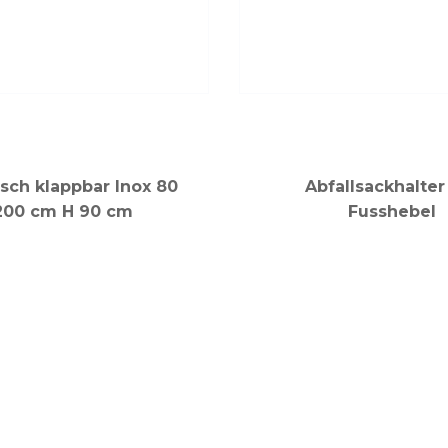
isch klappbar Inox 80
Abfallsackhalter
200 cm H 90 cm
Fusshebel