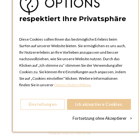
Bedienungsanleitungen
News
respektiert Ihre Privatsphäre
Diese Cookies sollen Ihnen das bestmögliche Erlebnis beim
Surfen auf unserer Website bieten. Sie ermöglichen es uns auch,
Ihr Nutzererlebnis an Ihre Vorlieben anzupassen und besser
nachzuvollziehen, wie Sie unsere Website nutzen. Durch das
Klicken auf „Ich stimme zu“ stimmen Sie der Verwendung aller
OPTIONS ZÜRICH
Cookies zu. Sie können Ihre Einstellungen auch anpassen, indem
Steinackerstrasse 55,
Sie auf „Cookies einstellen“ klicken. Weitere Informationen
8302 Kloten
finden Sie in unserer
Datenschutzrichtlinie
.
SCHWEIZ
Telefon:
+41 44 738 20 30
Einstellungen
Ich akzeptiere Cookies.
OPTIONS GENF
81, Route du Bois-des-Frères
Fortsetzung ohne Akzeptierer
>
1219 Le Lignon
SCHWEIZ
Telefon:
+41 22 796 95 96