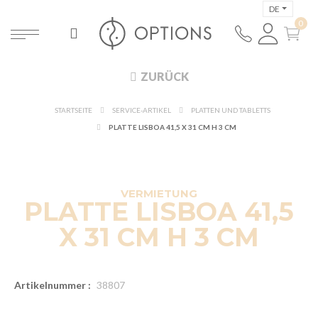
DE
ZURÜCK
STARTSEITE
SERVICE-ARTIKEL
PLATTEN UND TABLETTS
PLATTE LISBOA 41,5 X 31 CM H 3 CM
NEW
VERMIETUNG
PLATTE LISBOA 41,5
X 31 CM H 3 CM
Artikelnummer :
38807