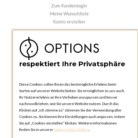
Zum Kundenlogin
Meine Wunschliste
Konto erstellen
PRAKTISCHES
Kataloge und Bestellschein
Bedienungsanleitungen
News
respektiert Ihre Privatsphäre
Diese Cookies sollen Ihnen das bestmögliche Erlebnis beim
Surfen auf unserer Website bieten. Sie ermöglichen es uns auch,
Ihr Nutzererlebnis an Ihre Vorlieben anzupassen und besser
nachzuvollziehen, wie Sie unsere Website nutzen. Durch das
Klicken auf „Ich stimme zu“ stimmen Sie der Verwendung aller
OPTIONS ZÜRICH
Cookies zu. Sie können Ihre Einstellungen auch anpassen, indem
Steinackerstrasse 55,
Sie auf „Cookies einstellen“ klicken. Weitere Informationen
8302 Kloten
finden Sie in unserer
Datenschutzrichtlinie
.
SCHWEIZ