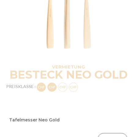
VERMIETUNG
BESTECK NEO GOLD
PREISKLASSE :
Grouped
product
Tafelmesser Neo Gold
items