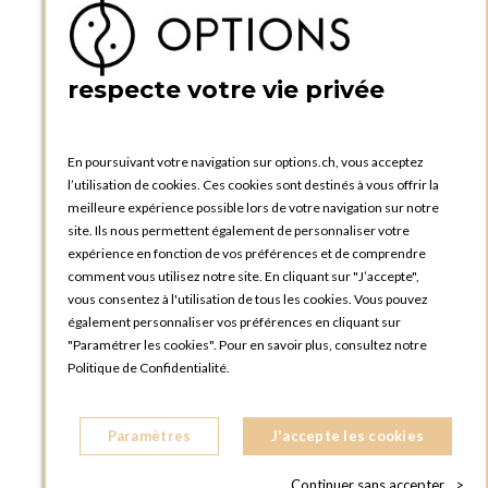
Ma liste d'envies
Créer un compte
PRATIQUE
respecte votre vie privée
Catalogues et bons de commande
Blog Options
Tutoriels
En poursuivant votre navigation sur options.ch, vous acceptez
l’utilisation de cookies. Ces cookies sont destinés à vous offrir la
meilleure expérience possible lors de votre navigation sur notre
site. Ils nous permettent également de personnaliser votre
expérience en fonction de vos préférences et de comprendre
comment vous utilisez notre site. En cliquant sur "J’accepte",
vous consentez à l'utilisation de tous les cookies. Vous pouvez
OPTIONS GENÈVE
également personnaliser vos préférences en cliquant sur
81, Route du Bois-des-Frères
"Paramétrer les cookies". Pour en savoir plus, consultez notre
1219 Le Lignon
Politique de Confidentialité.
SUISSE
Téléphone :
+41 22 796 95 96
Paramètres
J'accepte les cookies
OPTIONS ZURICH
Steinackerstrasse 55,
Continuer sans accepter
>