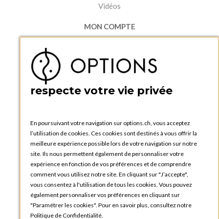
Vidéos
MON COMPTE
Accéder à mon compte
Ma liste d'envies
Créer un compte
PRATIQUE
respecte votre vie privée
Catalogues et bons de commande
Blog Options
Tutoriels
En poursuivant votre navigation sur options.ch, vous acceptez
l’utilisation de cookies. Ces cookies sont destinés à vous offrir la
meilleure expérience possible lors de votre navigation sur notre
site. Ils nous permettent également de personnaliser votre
expérience en fonction de vos préférences et de comprendre
comment vous utilisez notre site. En cliquant sur "J’accepte",
vous consentez à l'utilisation de tous les cookies. Vous pouvez
OPTIONS GENÈVE
également personnaliser vos préférences en cliquant sur
81, Route du Bois-des-Frères
"Paramétrer les cookies". Pour en savoir plus, consultez notre
1219 Le Lignon
Politique de Confidentialité.
SUISSE