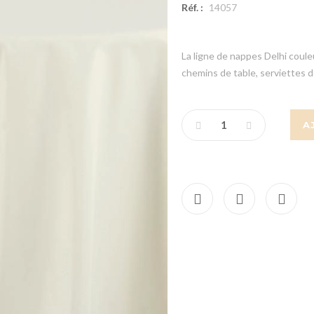
Réf. :
14057
La ligne de nappes Delhi coul
chemins de table, serviettes d
A