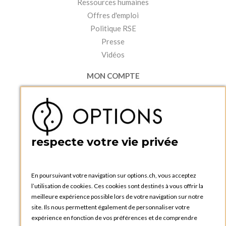
Ressources humaines
Offres d'emploi
Politique RSE
Presse
Vidéos
MON COMPTE
Accéder à mon compte
Ma liste d'envies
Créer un compte
PRATIQUE
respecte votre vie privée
Catalogues et bons de commande
Blog Options
Tutoriels
En poursuivant votre navigation sur options.ch, vous acceptez
l’utilisation de cookies. Ces cookies sont destinés à vous offrir la
meilleure expérience possible lors de votre navigation sur notre
site. Ils nous permettent également de personnaliser votre
expérience en fonction de vos préférences et de comprendre