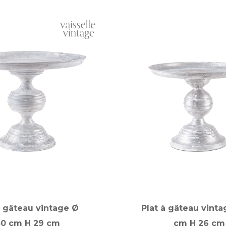
à gâteau vintage Ø
Plat à gâteau vinta
0 cm H 29 cm
cm H 26 cm