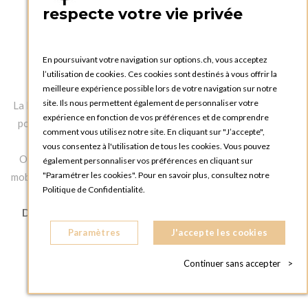
respecte votre vie privée
En poursuivant votre navigation sur options.ch, vous acceptez
l’utilisation de cookies. Ces cookies sont destinés à vous offrir la
meilleure expérience possible lors de votre navigation sur notre
site. Ils nous permettent également de personnaliser votre
La Maison Options est spécialisée dans la location de matériel
expérience en fonction de vos préférences et de comprendre
pour réceptions, la mise en scène des Arts de la table et de la
comment vous utilisez notre site. En cliquant sur "J’accepte",
décoration.
vous consentez à l'utilisation de tous les cookies. Vous pouvez
Options vous propose de la
location de vaisselle
, nappage,
également personnaliser vos préférences en cliquant sur
"Paramétrer les cookies". Pour en savoir plus, consultez notre
mobilier événementiel et matériel pour traiteur. Vous souhaitez
Politique de Confidentialité.
louer une décoration de mariage
?
Découvrez l'ensemble de notre offre de vaisselle et de
mobilier à la location.
Paramètres
J'accepte les cookies
Continuer sans accepter
>