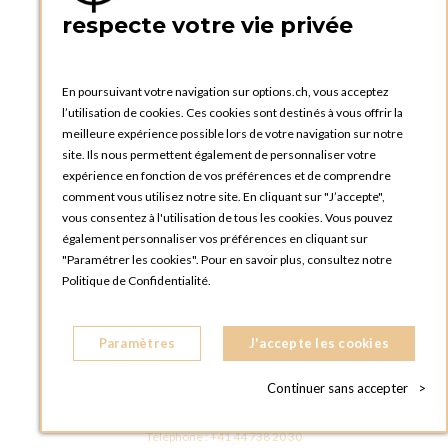
PRATIQUE
respecte votre vie privée
Catalogues et bons de commande
Blog Options
Tutoriels
En poursuivant votre navigation sur options.ch, vous acceptez
l’utilisation de cookies. Ces cookies sont destinés à vous offrir la
meilleure expérience possible lors de votre navigation sur notre
site. Ils nous permettent également de personnaliser votre
expérience en fonction de vos préférences et de comprendre
comment vous utilisez notre site. En cliquant sur "J’accepte",
vous consentez à l'utilisation de tous les cookies. Vous pouvez
OPTIONS GENÈVE
également personnaliser vos préférences en cliquant sur
81, Route du Bois-des-Frères
"Paramétrer les cookies". Pour en savoir plus, consultez notre
1219 Le Lignon
Politique de Confidentialité.
SUISSE
Téléphone :
+41 22 796 95 96
Paramètres
J'accepte les cookies
OPTIONS ZURICH
Steinackerstrasse 55,
Continuer sans accepter
>
8302 Kloten
SUISSE
Téléphone :
+41 44 738 20 30