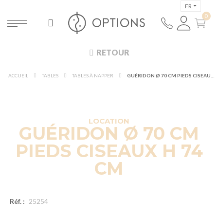
FR
RETOUR
ACCUEIL
TABLES
TABLES À NAPPER
GUÉRIDON Ø 70 CM PIEDS CISEAUX H 74 CM
DÉCOUVRIR À 360°
NOUVEAUTÉ !
LOCATION
GUÉRIDON Ø 70 CM
PIEDS CISEAUX H 74
CM
Réf. :
25254