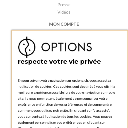
Presse
Vidéos
MON COMPTE
Accéder à mon compte
Ma liste d'envies
Créer un compte
PRATIQUE
respecte votre vie privée
Catalogues et bons de commande
Blog Options
Tutoriels
En poursuivant votre navigation sur options.ch, vous acceptez
l’utilisation de cookies. Ces cookies sont destinés à vous offrir la
meilleure expérience possible lors de votre navigation sur notre
site. Ils nous permettent également de personnaliser votre
expérience en fonction de vos préférences et de comprendre
comment vous utilisez notre site. En cliquant sur "J’accepte",
vous consentez à l'utilisation de tous les cookies. Vous pouvez
OPTIONS GENÈVE
également personnaliser vos préférences en cliquant sur
81, Route du Bois-des-Frères