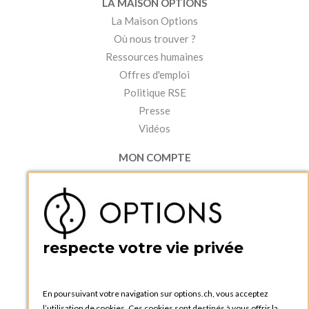
LA MAISON OPTIONS
La Maison Options
Où nous trouver ?
Ressources humaines
Offres d'emploi
Politique RSE
Presse
Vidéos
MON COMPTE
Accéder à mon compte
Ma liste d'envies
Créer un compte
PRATIQUE
respecte votre vie privée
Catalogues et bons de commande
Blog Options
Tutoriels
En poursuivant votre navigation sur options.ch, vous acceptez
l’utilisation de cookies. Ces cookies sont destinés à vous offrir la