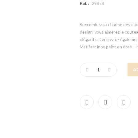
Réf. :
29878
Succombez au charme des couv
design, vous aimerez le coutea
élégants. Découvrez égalemen
Matière: inox peint en doré + 
A