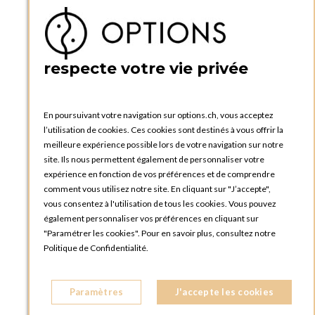
Ma liste d'envies
Créer un compte
PRATIQUE
respecte votre vie privée
Catalogues et bons de commande
Blog Options
Tutoriels
En poursuivant votre navigation sur options.ch, vous acceptez
l’utilisation de cookies. Ces cookies sont destinés à vous offrir la
meilleure expérience possible lors de votre navigation sur notre
site. Ils nous permettent également de personnaliser votre
expérience en fonction de vos préférences et de comprendre
comment vous utilisez notre site. En cliquant sur "J’accepte",
vous consentez à l'utilisation de tous les cookies. Vous pouvez
OPTIONS GENÈVE
également personnaliser vos préférences en cliquant sur
81, Route du Bois-des-Frères
"Paramétrer les cookies". Pour en savoir plus, consultez notre
1219 Le Lignon
Politique de Confidentialité.
SUISSE
Téléphone :
+41 22 796 95 96
Paramètres
J'accepte les cookies
OPTIONS ZURICH
Steinackerstrasse 55,