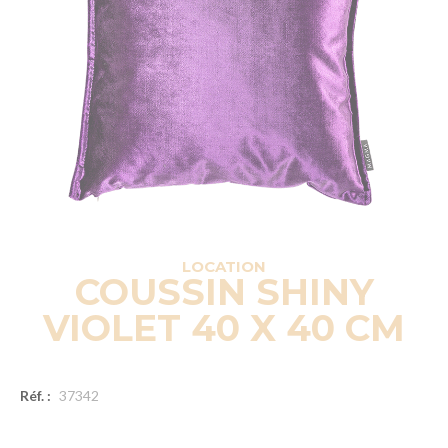
LOCATION
COUSSIN SHINY
VIOLET 40 X 40 CM
Réf. :
37342