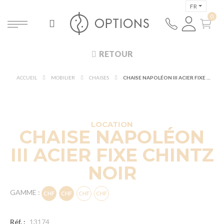
FR
RETOUR
ACCUEIL
MOBILIER
CHAISES
CHAISE NAPOLÉON III ACIER FIXE CHINTZ NOIR
DÉCOUVRIR À 360°
NOUVEAUTÉ !
LOCATION
CHAISE NAPOLÉON
III ACIER FIXE CHINTZ
NOIR
GAMME :
Réf. :
13174