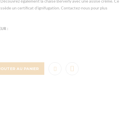
e. Découvrez également la chaise Berverly avec une assise crème. Ce
ossède un certificat d’ignifugation. Contactez-nous pour plus
UR :
JOUTER AU PANIER