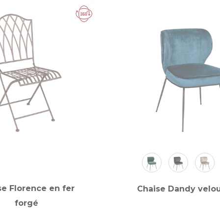
se Florence en fer
Chaise Dandy velou
forgé