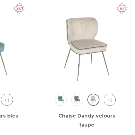
+1
+1
rs bleu
Chaise Dandy velours
taupe