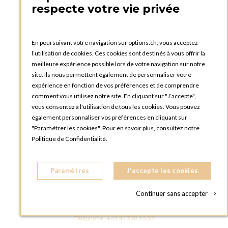
PRATIQUE
respecte votre vie privée
Catalogues et bons de commande
Blog Options
Tutoriels
En poursuivant votre navigation sur options.ch, vous acceptez
l’utilisation de cookies. Ces cookies sont destinés à vous offrir la
meilleure expérience possible lors de votre navigation sur notre
site. Ils nous permettent également de personnaliser votre
expérience en fonction de vos préférences et de comprendre
comment vous utilisez notre site. En cliquant sur "J’accepte",
vous consentez à l'utilisation de tous les cookies. Vous pouvez
OPTIONS GENÈVE
également personnaliser vos préférences en cliquant sur
81, Route du Bois-des-Frères
"Paramétrer les cookies". Pour en savoir plus, consultez notre
1219 Le Lignon
Politique de Confidentialité.
SUISSE
Téléphone :
+41 22 796 95 96
Paramètres
J'accepte les cookies
OPTIONS ZURICH
Steinackerstrasse 55,
Continuer sans accepter
>
8302 Kloten
SUISSE
Téléphone :
+41 44 738 20 30