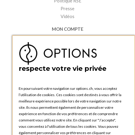
Politique RSE
Presse
Vidéos
MON COMPTE
Accéder à mon compte
Ma liste d'envies
Créer un compte
PRATIQUE
respecte votre vie privée
Catalogues et bons de commande
Blog Options
Tutoriels
En poursuivant votre navigation sur options.ch, vous acceptez
l’utilisation de cookies. Ces cookies sont destinés à vous offrir la
meilleure expérience possible lors de votre navigation sur notre
site. Ils nous permettent également de personnaliser votre
expérience en fonction de vos préférences et de comprendre
comment vous utilisez notre site. En cliquant sur "J’accepte",
vous consentez à l'utilisation de tous les cookies. Vous pouvez
OPTIONS GENÈVE
également personnaliser vos préférences en cliquant sur
81, Route du Bois-des-Frères