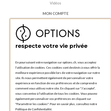
Vidéos
MON COMPTE
Accéder à mon compte
Ma liste d'envies
Créer un compte
PRATIQUE
respecte votre vie privée
Catalogues et bons de commande
Blog Options
Tutoriels
En poursuivant votre navigation sur options.ch, vous acceptez
l’utilisation de cookies. Ces cookies sont destinés à vous offrir la
meilleure expérience possible lors de votre navigation sur notre
site. Ils nous permettent également de personnaliser votre
expérience en fonction de vos préférences et de comprendre
comment vous utilisez notre site. En cliquant sur "J’accepte",
vous consentez à l'utilisation de tous les cookies. Vous pouvez
OPTIONS GENÈVE
également personnaliser vos préférences en cliquant sur
81, Route du Bois-des-Frères
"Paramétrer les cookies". Pour en savoir plus, consultez notre
1219 Le Lignon
Politique de Confidentialité.
SUISSE