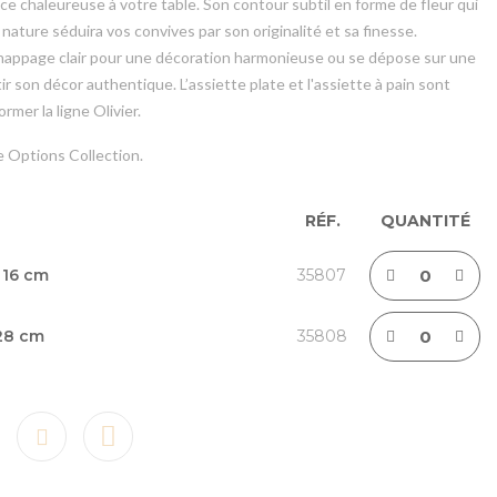
e chaleureuse à votre table. Son contour subtil en forme de fleur qui
nature séduira vos convives par son originalité et sa finesse.
 nappage clair pour une décoration harmonieuse ou se dépose sur une
ir son décor authentique. L’assiette plate et l'assiette à pain sont
ormer la ligne Olivier.
re Options Collection.
RÉF.
QUANTITÉ
Ø 16 cm
35807
 28 cm
35808