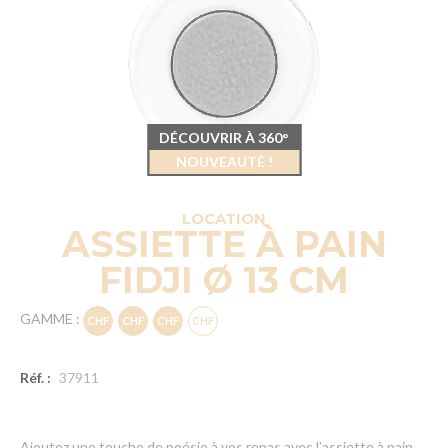
DÉCOUVRIR À 360°
NOUVEAUTÉ !
LOCATION
ASSIETTE À PAIN
FIDJI Ø 13 CM
GAMME :
Réf. :
37911
Ajoutez une touche de poésie à vos repas avec l’assiette à pain