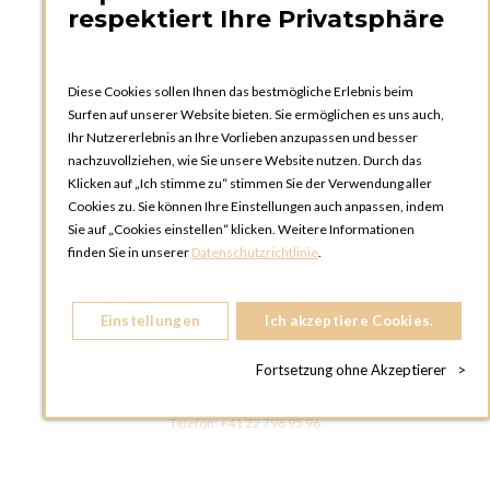
respektiert Ihre Privatsphäre
Diese Cookies sollen Ihnen das bestmögliche Erlebnis beim
Surfen auf unserer Website bieten. Sie ermöglichen es uns auch,
Ihr Nutzererlebnis an Ihre Vorlieben anzupassen und besser
nachzuvollziehen, wie Sie unsere Website nutzen. Durch das
Klicken auf „Ich stimme zu“ stimmen Sie der Verwendung aller
OPTIONS ZÜRICH
Cookies zu. Sie können Ihre Einstellungen auch anpassen, indem
Steinackerstrasse 55,
Sie auf „Cookies einstellen“ klicken. Weitere Informationen
8302 Kloten
finden Sie in unserer
Datenschutzrichtlinie
.
SCHWEIZ
Telefon:
+41 44 738 20 30
Einstellungen
Ich akzeptiere Cookies.
OPTIONS GENF
81, Route du Bois-des-Frères
Fortsetzung ohne Akzeptierer
>
1219 Le Lignon
SCHWEIZ
Telefon:
+41 22 796 95 96