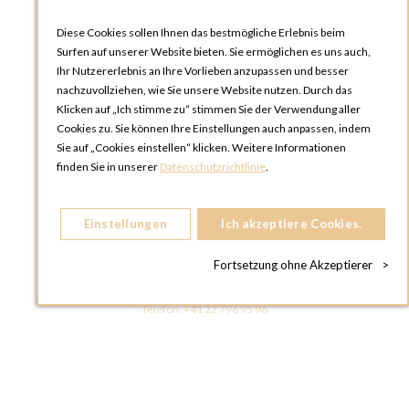
Diese Cookies sollen Ihnen das bestmögliche Erlebnis beim
Surfen auf unserer Website bieten. Sie ermöglichen es uns auch,
Ihr Nutzererlebnis an Ihre Vorlieben anzupassen und besser
nachzuvollziehen, wie Sie unsere Website nutzen. Durch das
Klicken auf „Ich stimme zu“ stimmen Sie der Verwendung aller
OPTIONS ZÜRICH
Cookies zu. Sie können Ihre Einstellungen auch anpassen, indem
Steinackerstrasse 55,
Sie auf „Cookies einstellen“ klicken. Weitere Informationen
8302 Kloten
finden Sie in unserer
Datenschutzrichtlinie
.
SCHWEIZ
Telefon:
+41 44 738 20 30
Einstellungen
Ich akzeptiere Cookies.
OPTIONS GENF
81, Route du Bois-des-Frères
Fortsetzung ohne Akzeptierer
>
1219 Le Lignon
SCHWEIZ
Telefon:
+41 22 796 95 96