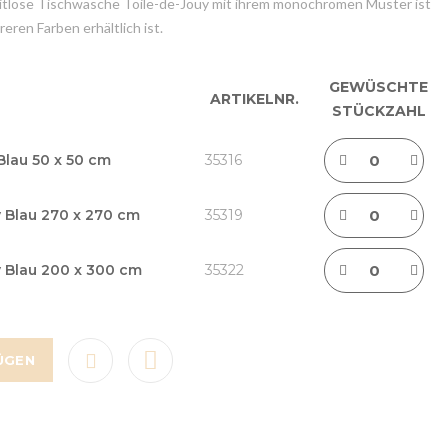
zeitlose Tischwäsche Toile-de-Jouy mit ihrem monochromen Muster ist
reren Farben erhältlich ist.
GEWÜSCHTE
ARTIKELNR.
STÜCKZAHL
Blau 50 x 50 cm
35316
 Blau 270 x 270 cm
35319
y Blau 200 x 300 cm
35322
ÜGEN