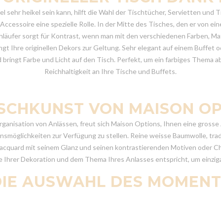
 sehr heikel sein kann, hilft die Wahl der Tischtücher, Servietten und 
cessoire eine spezielle Rolle. In der Mitte des Tisches, den er von eine
läufer sorgt für Kontrast, wenn man mit den verschiedenen Farben, Mater
ngt Ihre originellen Dekors zur Geltung. Sehr elegant auf einem Buffet o
 bringt Farbe und Licht auf den Tisch. Perfekt, um ein farbiges Thema ab
Reichhaltigkeit an Ihre Tische und Buffets.
ISCHKUNST VON MAISON O
rganisation von Anlässen, freut sich Maison Options, Ihnen eine grosse
möglichkeiten zur Verfügung zu stellen. Reine weisse Baumwolle, tradit
cquard mit seinem Glanz und seinen kontrastierenden Motiven oder Chint
ie Ihrer Dekoration und dem Thema Ihres Anlasses entspricht, um einz
DIE AUSWAHL DES MOMENT