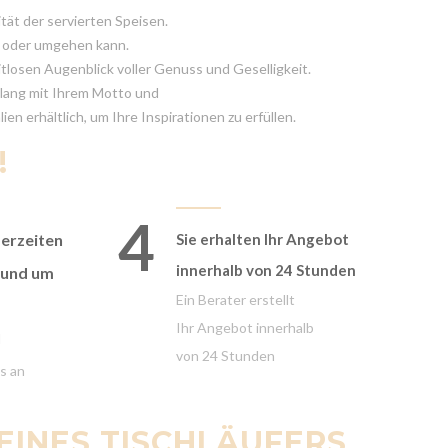
tät der servierten Speisen.
en oder umgehen kann.
itlosen Augenblick voller Genuss und Geselligkeit.
nklang mit Ihrem Motto und
n erhältlich, um Ihre Inspirationen zu erfüllen.
!
4
ferzeiten
Sie erhalten Ihr Angebot
innerhalb von 24 Stunden
rund um
Ein Berater erstellt
Ihr Angebot innerhalb
d
von 24 Stunden
s an
EINES TISCHLÄUFERS