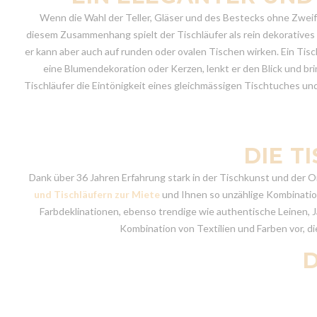
Wenn die Wahl der Teller, Gläser und des Bestecks ohne Zweifel
diesem Zusammenhang spielt der Tischläufer als rein dekoratives Ac
er kann aber auch auf runden oder ovalen Tischen wirken. Ein Tisch
eine Blumendekoration oder Kerzen, lenkt er den Blick und bri
Tischläufer die Eintönigkeit eines gleichmässigen Tischtuches und
DIE T
Dank über 36 Jahren Erfahrung stark in der Tischkunst und der O
und Tischläufern zur Miete
und Ihnen so unzählige Kombinations
Farbdeklinationen, ebenso trendige wie authentische Leinen, Ja
Kombination von Textilien und Farben vor, d