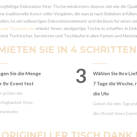
sorgfältige Dekoration Ihrer Tische mindestens ebenso viel wie die Quali
ine traditionelle Kunst voller Vorgaben, die man je nach Belieben erfüll
ollen, ist ein vollwertiges Dekorationselement und die Basis für einen ze
n und Tischwäsche
erlaubt Ihnen, einzigartige Tische zu schaffen, in Ei
nd Tischtücher, Servietten und Tischläufer in allen Farben und Materialie
MIETEN SIE IN 4 SCHRITTEN
3
gen Sie die Menge
Wählen Sie Ihre Lie
r Ihr Event fest
7 Tage die Woche, 
r prüfen die
die Uhr
rfügbarkeit Ihres
Geben Sie den Tag un
renkorbs
die Uhrzeit Ihres Event
 ORIGINELLER TISCH DANK 