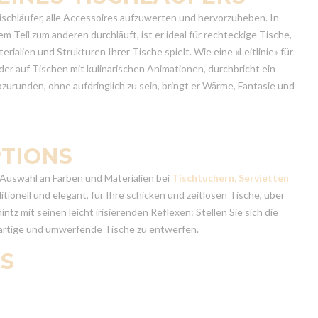
Tischläufer, alle Accessoires aufzuwerten und hervorzuheben. In
m Teil zum anderen durchläuft, ist er ideal für rechteckige Tische,
ialien und Strukturen Ihrer Tische spielt. Wie eine «Leitlinie» für
der auf Tischen mit kulinarischen Animationen, durchbricht ein
zurunden, ohne aufdringlich zu sein, bringt er Wärme, Fantasie und
PTIONS
 Auswahl an Farben und Materialien bei
Tischtüchern, Servietten
ionell und elegant, für Ihre schicken und zeitlosen Tische, über
z mit seinen leicht irisierenden Reflexen: Stellen Sie sich die
igartige und umwerfende Tische zu entwerfen.
S