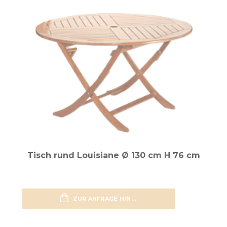
Tisch rund Louisiane Ø 130 cm H 76 cm
ZUR ANFRAGE HINZUFÜGEN
zur Wun