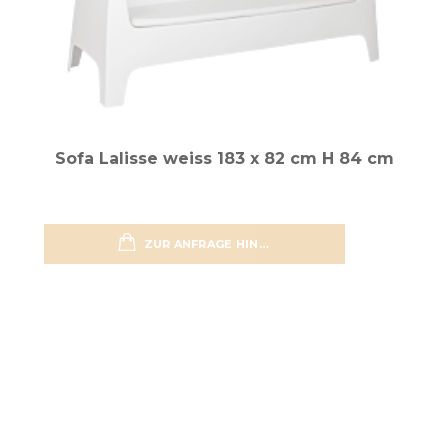
Sofa Lalisse weiss 183 x 82 cm H 84 cm
ZUR ANFRAGE HINZUFÜGEN
zur Wun