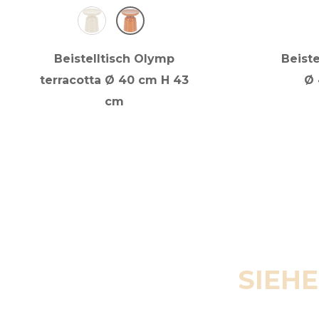
Beistelltisch Olymp
Beist
terracotta Ø 40 cm H 43
Ø 
cm
SIEHE