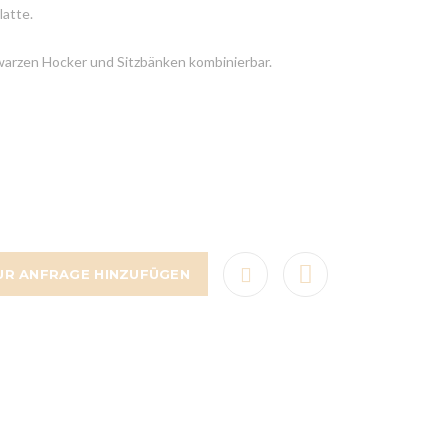
latte.
arzen Hocker und Sitzbänken kombinierbar.
UR ANFRAGE HINZUFÜGEN