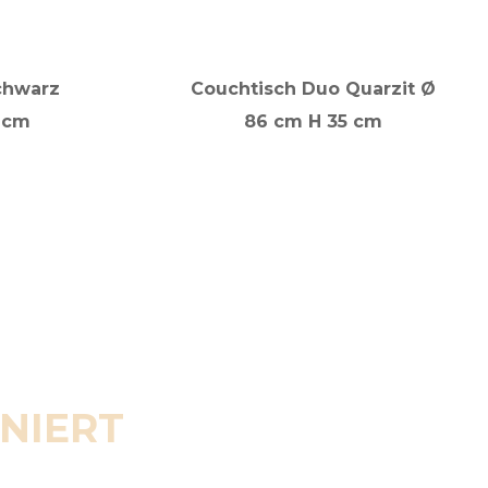
schwarz
Couchtisch Duo Quarzit Ø
 cm
86 cm H 35 cm
ENIERT