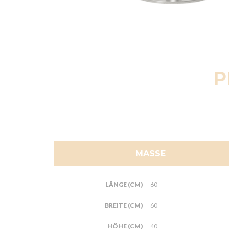
P
MASSE
LÄNGE (CM)
60
BREITE (CM)
60
HÖHE (CM)
40