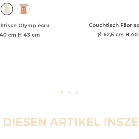
Couchtisch Filor 
elltisch Olymp écru
Ø 62,5 cm H 40
40 cm H 43 cm
 DIESEN ARTIKEL INSZ