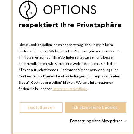
Kataloge und Bestellschein
Bedienungsanleitungen
News
respektiert Ihre Privatsphäre
Diese Cookies sollen Ihnen das bestmögliche Erlebnis beim
Surfen auf unserer Website bieten. Sie ermöglichen es uns auch,
Ihr Nutzererlebnis an Ihre Vorlieben anzupassen und besser
nachzuvollziehen, wie Sie unsere Website nutzen. Durch das
Klicken auf „Ich stimme zu“ stimmen Sie der Verwendung aller
OPTIONS ZÜRICH
Cookies zu. Sie können Ihre Einstellungen auch anpassen, indem
Steinackerstrasse 55,
Sie auf „Cookies einstellen“ klicken. Weitere Informationen
8302 Kloten
finden Sie in unserer
Datenschutzrichtlinie
.
SCHWEIZ
Telefon:
+41 44 738 20 30
Einstellungen
Ich akzeptiere Cookies.
OPTIONS GENF
81, Route du Bois-des-Frères
Fortsetzung ohne Akzeptierer
>
1219 Le Lignon
SCHWEIZ