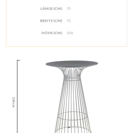
LÄNGE (CM)
75
BREITE (CM)
75
HÖHE (CM)
104
104 cm