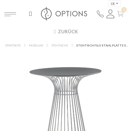
DE
ZURÜCK
STARTSEITE
MOBILIAR
STEHTISCHE
STEHTISCH FILO STAHL PLATTE SCHWARZ Ø 65 CM H 104 CM