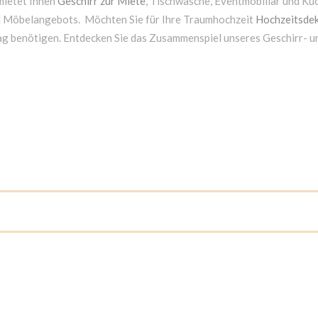
mietet Ihnen
Geschirr zur Miete
, Tischwäsche, Eventmobiliar und Kü
d Möbelangebots. Möchten Sie für Ihre Traumhochzeit
Hochzeitsdek
ag benötigen. Entdecken Sie das Zusammenspiel unseres Geschirr- 