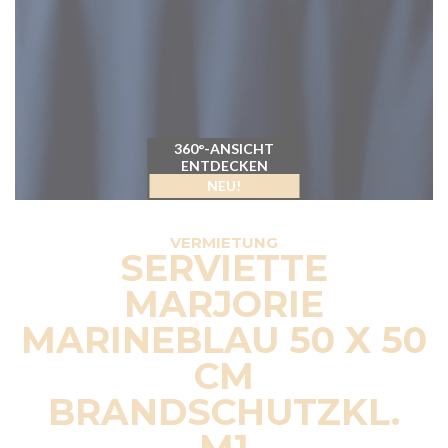
360°-ANSICHT
ENTDECKEN
NEU!
VERMIETUNG
SERVIETTE
MARJORIE
MARINEBLAU 50 X 50
CM
BRANDSCHUTZKL.
M1