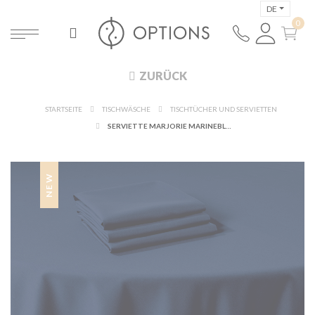
DE
ZURÜCK
STARTSEITE
TISCHWÄSCHE
TISCHTÜCHER UND SERVIETTEN
SERVIETTE MARJORIE MARINEBLAU 50 X 50 CM BRANDSCHUTZKL. M1
NEW