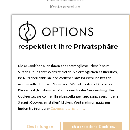
Konto erstellen
PRAKTISCHES
Kataloge und Bestellschein
Bedienungsanleitungen
News
respektiert Ihre Privatsphäre
Diese Cookies sollen Ihnen das bestmögliche Erlebnis beim
Surfen auf unserer Website bieten. Sie ermöglichen es uns auch,
Ihr Nutzererlebnis an Ihre Vorlieben anzupassen und besser
nachzuvollziehen, wie Sie unsere Website nutzen. Durch das
Klicken auf „Ich stimme zu“ stimmen Sie der Verwendung aller
OPTIONS ZÜRICH
Cookies zu. Sie können Ihre Einstellungen auch anpassen, indem
Steinackerstrasse 55,
Sie auf „Cookies einstellen“ klicken. Weitere Informationen
8302 Kloten
finden Sie in unserer
Datenschutzrichtlinie
.
SCHWEIZ
Telefon:
+41 44 738 20 30
Einstellungen
Ich akzeptiere Cookies.
OPTIONS GENF