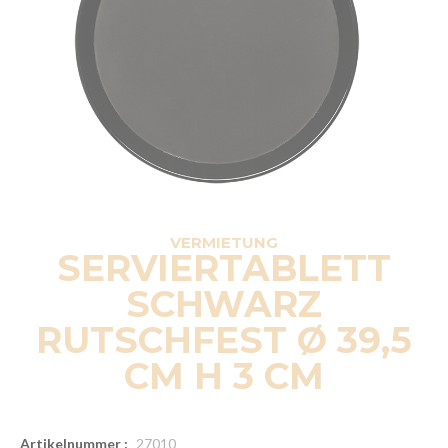
VERMIETUNG
SERVIERTABLETT
SCHWARZ
RUTSCHFEST Ø 39,5
CM H 3 CM
Artikelnummer :
27010