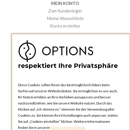
MEIN KONTO
Zum Kundenlogin
Meine Wunschliste
Konto erstellen
PRAKTISCHES
Kataloge und Bestellschein
Bedienungsanleitungen
News
respektiert Ihre Privatsphäre
Diese Cookies sollen Ihnen das bestmögliche Erlebnis beim
Surfen auf unserer Website bieten. Sie ermöglichen es uns auch,
Ihr Nutzererlebnis an Ihre Vorlieben anzupassen und besser
nachzuvollziehen, wie Sie unsere Website nutzen. Durch das
Klicken auf „Ich stimme zu“ stimmen Sie der Verwendung aller
OPTIONS ZÜRICH
Cookies zu. Sie können Ihre Einstellungen auch anpassen, indem
Steinackerstrasse 55,
Sie auf „Cookies einstellen“ klicken. Weitere Informationen
8302 Kloten
finden Sie in unserer
Datenschutzrichtlinie
.
SCHWEIZ