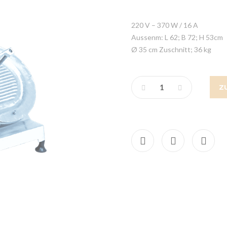
220 V – 370 W / 16 A
Aussenm: L 62; B 72; H 53cm
Ø 35 cm Zuschnitt; 36 kg
Z