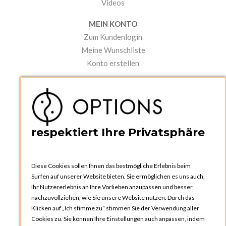
Videos
MEIN KONTO
Zum Kundenlogin
Meine Wunschliste
Konto erstellen
PRAKTISCHES
Kataloge und Bestellschein
Bedienungsanleitungen
News
respektiert Ihre Privatsphäre
Diese Cookies sollen Ihnen das bestmögliche Erlebnis beim
Surfen auf unserer Website bieten. Sie ermöglichen es uns auch,
Ihr Nutzererlebnis an Ihre Vorlieben anzupassen und besser
nachzuvollziehen, wie Sie unsere Website nutzen. Durch das
Klicken auf „Ich stimme zu“ stimmen Sie der Verwendung aller
OPTIONS ZÜRICH
Cookies zu. Sie können Ihre Einstellungen auch anpassen, indem
Steinackerstrasse 55,