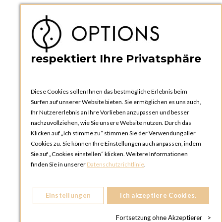
PRAKTISCHES
Kataloge und Bestellschein
Bedienungsanleitungen
News
respektiert Ihre Privatsphäre
Diese Cookies sollen Ihnen das bestmögliche Erlebnis beim
Surfen auf unserer Website bieten. Sie ermöglichen es uns auch,
Ihr Nutzererlebnis an Ihre Vorlieben anzupassen und besser
nachzuvollziehen, wie Sie unsere Website nutzen. Durch das
Klicken auf „Ich stimme zu“ stimmen Sie der Verwendung aller
OPTIONS ZÜRICH
Cookies zu. Sie können Ihre Einstellungen auch anpassen, indem
Steinackerstrasse 55,
Sie auf „Cookies einstellen“ klicken. Weitere Informationen
8302 Kloten
finden Sie in unserer
Datenschutzrichtlinie
.
SCHWEIZ
Telefon:
+41 44 738 20 30
Einstellungen
Ich akzeptiere Cookies.
OPTIONS GENF
81, Route du Bois-des-Frères
Fortsetzung ohne Akzeptierer
>
1219 Le Lignon