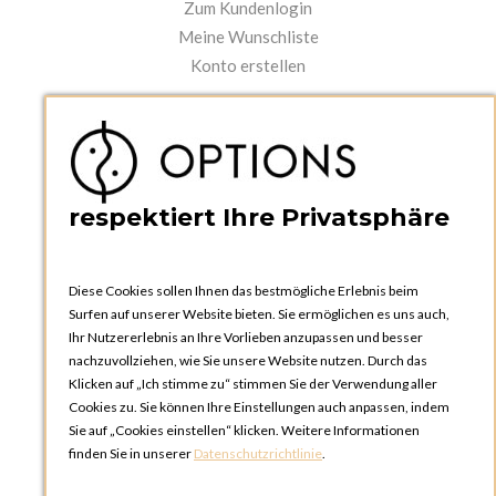
Zum Kundenlogin
Meine Wunschliste
Konto erstellen
PRAKTISCHES
Kataloge und Bestellschein
Bedienungsanleitungen
News
respektiert Ihre Privatsphäre
Diese Cookies sollen Ihnen das bestmögliche Erlebnis beim
Surfen auf unserer Website bieten. Sie ermöglichen es uns auch,
Ihr Nutzererlebnis an Ihre Vorlieben anzupassen und besser
nachzuvollziehen, wie Sie unsere Website nutzen. Durch das
Klicken auf „Ich stimme zu“ stimmen Sie der Verwendung aller
OPTIONS ZÜRICH
Cookies zu. Sie können Ihre Einstellungen auch anpassen, indem
Steinackerstrasse 55,
Sie auf „Cookies einstellen“ klicken. Weitere Informationen
8302 Kloten
finden Sie in unserer
Datenschutzrichtlinie
.
SCHWEIZ
Telefon:
+41 44 738 20 30