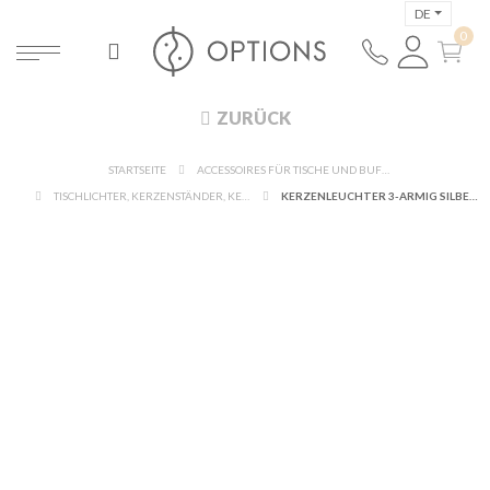
DE
ZURÜCK
STARTSEITE
ACCESSOIRES FÜR TISCHE UND BUFFETS
TISCHLICHTER, KERZENSTÄNDER, KERZEN
KERZENLEUCHTER 3-ARMIG SILBER H 25 CM