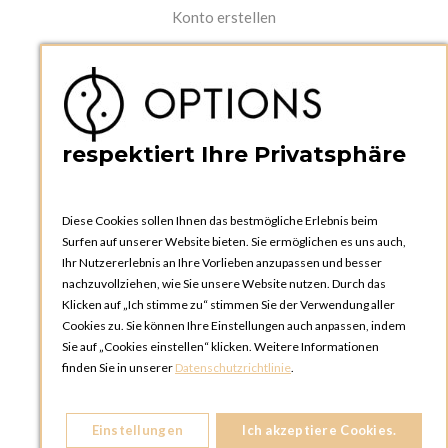
Konto erstellen
PRAKTISCHES
Kataloge und Bestellschein
Bedienungsanleitungen
News
respektiert Ihre Privatsphäre
Diese Cookies sollen Ihnen das bestmögliche Erlebnis beim
Surfen auf unserer Website bieten. Sie ermöglichen es uns auch,
Ihr Nutzererlebnis an Ihre Vorlieben anzupassen und besser
nachzuvollziehen, wie Sie unsere Website nutzen. Durch das
Klicken auf „Ich stimme zu“ stimmen Sie der Verwendung aller
OPTIONS ZÜRICH
Cookies zu. Sie können Ihre Einstellungen auch anpassen, indem
Steinackerstrasse 55,
Sie auf „Cookies einstellen“ klicken. Weitere Informationen
8302 Kloten
finden Sie in unserer
Datenschutzrichtlinie
.
SCHWEIZ
Telefon:
+41 44 738 20 30
Einstellungen
Ich akzeptiere Cookies.
OPTIONS GENF