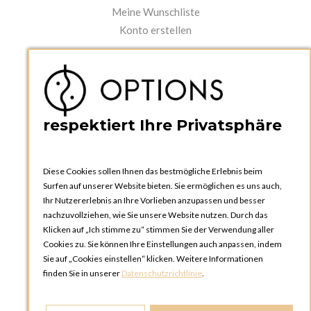
Meine Wunschliste
Konto erstellen
PRAKTISCHES
Kataloge und Bestellschein
Bedienungsanleitungen
News
respektiert Ihre Privatsphäre
Diese Cookies sollen Ihnen das bestmögliche Erlebnis beim
Surfen auf unserer Website bieten. Sie ermöglichen es uns auch,
Ihr Nutzererlebnis an Ihre Vorlieben anzupassen und besser
nachzuvollziehen, wie Sie unsere Website nutzen. Durch das
Klicken auf „Ich stimme zu“ stimmen Sie der Verwendung aller
OPTIONS ZÜRICH
Cookies zu. Sie können Ihre Einstellungen auch anpassen, indem
Steinackerstrasse 55,
Sie auf „Cookies einstellen“ klicken. Weitere Informationen
8302 Kloten
finden Sie in unserer
Datenschutzrichtlinie
.
SCHWEIZ
Telefon:
+41 44 738 20 30