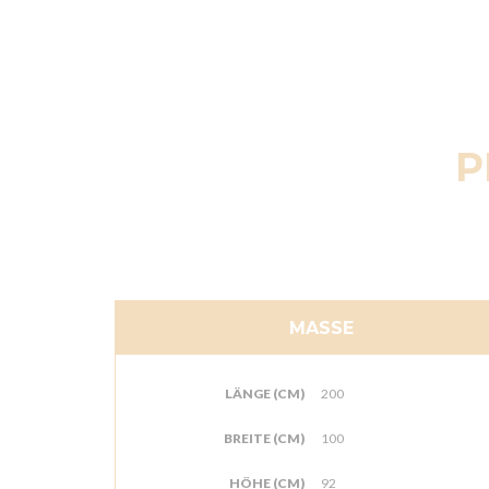
P
MASSE
LÄNGE (CM)
200
BREITE (CM)
100
HÖHE (CM)
92